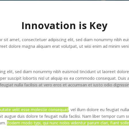
Innovation is Key
r sit amet, consectetuer adipiscing elit, sed diam nonummy nibh eui
reet dolore magna aliquam erat volutpat, ut wisi enim ad minim ve
ing elit, sed diam nonummy nibh euismod tincidunt ut laoreet dolor
er suscipit lobortis nisl ut aliquip ex ea commodo consequat. Duis a
 feugiat nulla facilisis at vero eros et accumsan et iusto odio digniss
lputate velit esse molestie consequat
, vel illum dolore eu feugiat null
it augue duis dolore te feugait nulla facilisi. Nam liber tempor cum s
sum.
Eodem modo typi, qui nunc nobis videntur parum clari, fiant soll