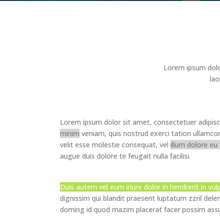
Lorem ipsum dolo
lao
Lorem ipsum dolor sit amet, consectetuer adipisc
minim
veniam, quis nostrud exerci tation ullamcorp
velit esse molestie consequat, vel
illum dolore eu
augue duis dolore te feugait nulla facilisi.
Duis autem vel eum iriure dolor in hendrerit in vu
dignissim qui blandit praesent luptatum zzril delen
doming id quod mazim placerat facer possim as