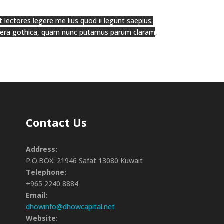
lectores legere me lius quod ii legunt saepius.
ttera gothica, quam nunc putamus parum claram
,
Contact Us
Address:
P.O.BOX: 21946 Safat 13080 Kuwait
Telephone:
+965 2240 8884
Email:
dhowinfo@dhowcapital.net
Website: