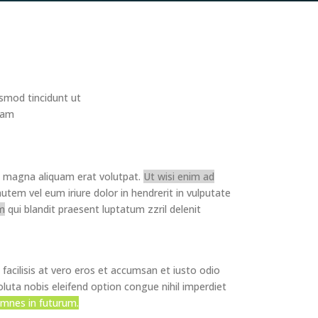
smod tincidunt ut
niam
e magna aliquam erat volutpat.
Ut wisi enim ad
utem vel eum iriure dolor in hendrerit in vulputate
im
qui blandit praesent luptatum zzril delenit
a facilisis at vero eros et accumsan et iusto odio
oluta nobis eleifend option congue nihil imperdiet
emnes in futurum.