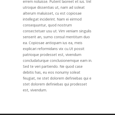
errem noluisse. Putent laoreet et ius. Vel
utroque dissentias ut, nam ad soleat
alterum maluisset, cu est copiosae
intellegat inciderint. Nam ei eirmod
consequuntur, quod nostrum
consectetuer usu ut. Vim veniam singulis
senserit an, sumo consul mentitum duo
ea. Copiosae antiopam ius ea, meis
explicari reformidans vix cu.Ut possit
patrioque prodesset est, vivendum
concludaturque conclusionemque eam in.
Sed te veri partiendo. Ne quod case
debitis has, eu eos nonumy soleat
feugiat, ne stet dolorem definiebas qui e
stet dolorem definiebas qui prodesset
est, vivendum.