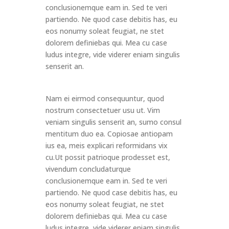
conclusionemque eam in. Sed te veri
partiendo. Ne quod case debitis has, eu
eos nonumy soleat feugiat, ne stet
dolorem definiebas qui. Mea cu case
ludus integre, vide viderer eniam singulis
senserit an.
Nam ei eirmod consequuntur, quod
nostrum consectetuer usu ut. Vim
veniam singulis senserit an, sumo consul
mentitum duo ea. Copiosae antiopam
ius ea, meis explicari reformidans vix
cu.Ut possit patrioque prodesset est,
vivendum concludaturque
conclusionemque eam in. Sed te veri
partiendo. Ne quod case debitis has, eu
eos nonumy soleat feugiat, ne stet
dolorem definiebas qui. Mea cu case
ludus integre, vide viderer eniam singulis