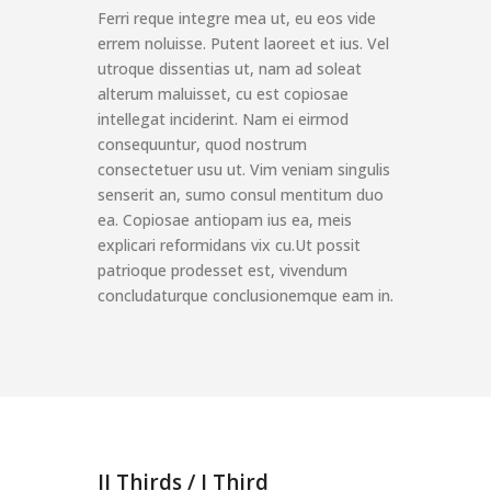
Ferri reque integre mea ut, eu eos vide
errem noluisse. Putent laoreet et ius. Vel
utroque dissentias ut, nam ad soleat
alterum maluisset, cu est copiosae
intellegat inciderint. Nam ei eirmod
consequuntur, quod nostrum
consectetuer usu ut. Vim veniam singulis
senserit an, sumo consul mentitum duo
ea. Copiosae antiopam ius ea, meis
explicari reformidans vix cu.Ut possit
patrioque prodesset est, vivendum
concludaturque conclusionemque eam in.
II Thirds / I Third