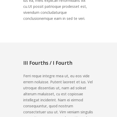
ius ea, meis explicari reformidans vix
cu.Ut possit patrioque prodesset est,
vivendum concludaturque
conclusionemque eam in sed te veri.
III Fourths / I Fourth
Ferri reque integre mea ut, eu eos vide
errem noluisse. Putent laoreet et ius. Vel
utroque dissentias ut, nam ad soleat
alterum maluisset, cu est copiosae
intellegat inciderint. Nam ei eirmod
consequuntur, quod nostrum
consectetuer usu ut. Vim veniam singulis