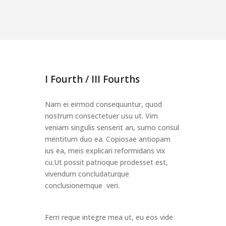
I Fourth / III Fourths
Nam ei eirmod consequuntur, quod
nostrum consectetuer usu ut. Vim
veniam singulis senserit an, sumo consul
mentitum duo ea. Copiosae antiopam
ius ea, meis explicari reformidans vix
cu.Ut possit patrioque prodesset est,
vivendum concludaturque
conclusionemque veri.
Ferri reque integre mea ut, eu eos vide